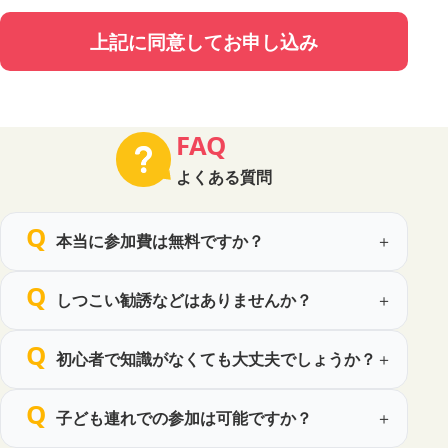
2. 個人情報の定義
上記に同意してお申し込み
本ポリシーにおいて「個人情報」とは、氏名、性別、電話
番号、メールアドレス、年代、職業、お住いの都道府県、
同伴者情報（お名前・年代・性別・申込者との続柄）その
他特定の個人を識別できる情報、及び他の情報と照合する
FAQ
ことにより特定の個人を識別できる情報をいいます。
よくある質問
3. 取得する個人情報の種類
当社は、主として次の情報を取得します。
本当に参加費は無料ですか？
（1）セミナー申込時にご提供いただく情報
お名前
性別
しつこい勧誘などはありませんか？
電話番号
メールアドレス
初心者で知識がなくても大丈夫でしょうか？
年代
職業
お住いの都道府県
子ども連れでの参加は可能ですか？
同伴者情報（お名前・年代・性別・申込者との続柄）