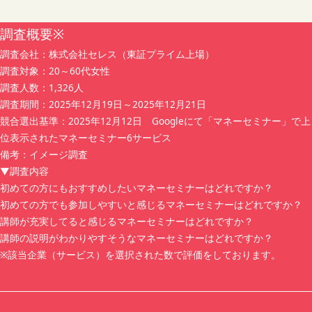
（2）上記のほか、セミナー運営に必要な範囲でお客様か
ら任意にご提供いただく情報
調査概要※
調査会社：株式会社セレス（東証プライム上場）
4. 個人情報の取得方法
調査対象：20～60代女性
当社は、主として当社が運営するウェブサイト等に設置す
調査人数：1,326人
る予約フォームを通じて、適正かつ公正な手段により個人
調査期間：2025年12月19日～2025年12月21日
情報を取得します。
競合選出基準：2025年12月12日 Googleにて「マネーセミナー」で上
5. 個人情報の利用目的
位表示されたマネーセミナー6サービス
当社は、取得した個人情報を、以下の目的のために利用し
備考：イメージ調査
ます。
▼調査内容
（1）マネーセミナーの運営・提供
初めての方にもおすすめしたいマネーセミナーはどれですか？
セミナーの申込受付、参加登録、出欠管理のため
初めての方でも参加しやすいと感じるマネーセミナーはどれですか？
本人確認のため
講師が充実してると感じるマネーセミナーはどれですか？
セミナー会場・オンライン配信等に関するご案内、確認
講師の説明がわかりやすそうなマネーセミナーはどれですか？
連絡のため
※該当企業（サービス）を選択された数で評価をしております。
（2）お知らせ・ご案内の送付
当社が提供するセミナー・イベント・キャンペーン等に
関する情報提供のため