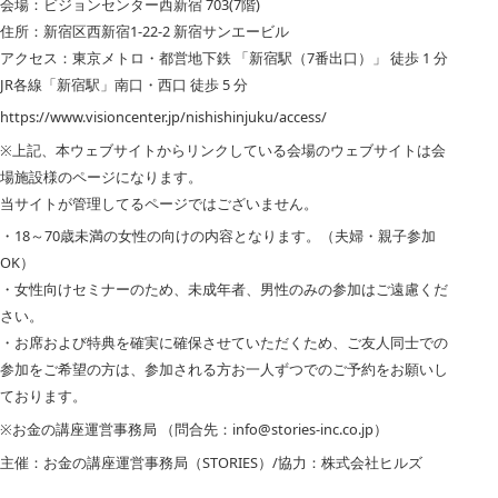
会場：ビジョンセンター西新宿 703(7階)
住所：新宿区西新宿1-22-2 新宿サンエービル
アクセス：東京メトロ・都営地下鉄 「新宿駅（7番出口）」 徒歩 1 分
JR各線「新宿駅」南口・西口 徒歩 5 分
https://www.visioncenter.jp/nishishinjuku/access/
※上記、本ウェブサイトからリンクしている会場のウェブサイトは会
場施設様のページになります。
当サイトが管理してるページではございません。
・18～70歳未満の女性の向けの内容となります。（夫婦・親子参加
OK）
・女性向けセミナーのため、未成年者、男性のみの参加はご遠慮くだ
さい。
・お席および特典を確実に確保させていただくため、ご友人同士での
参加をご希望の方は、参加される方お一人ずつでのご予約をお願いし
ております。
※お金の講座運営事務局 （問合先：info@stories-inc.co.jp）
主催：お金の講座運営事務局（STORIES）/協力：株式会社ヒルズ