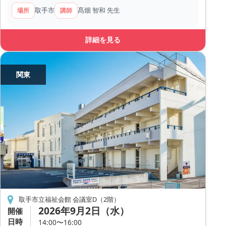
取手市
髙畑 智和 先生
場所
講師
詳細を見る
関東
取手市立福祉会館 会議室D（2階）
2026年9月2日（水）
開催
日時
14:00〜16:00