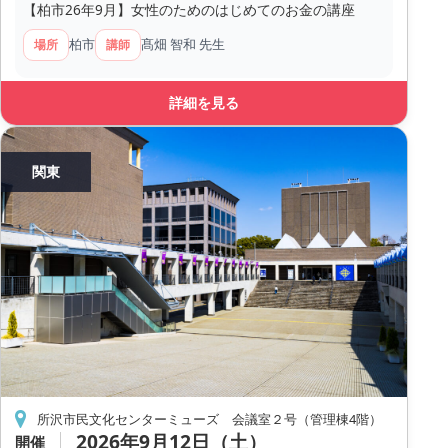
【柏市26年9月】女性のためのはじめてのお金の講座
柏市
髙畑 智和 先生
場所
講師
詳細を見る
関東
所沢市民文化センターミューズ 会議室２号（管理棟4階）
2026年9月12日（土）
開催