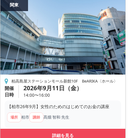
関東
柏高島屋ステーションモール新館10F BeARIKA〈ホール〉
2026年9月11日（金）
開催
日時
14:00〜16:00
【柏市26年9月】女性のためのはじめてのお金の講座
柏市
髙畑 智和 先生
場所
講師
詳細を見る