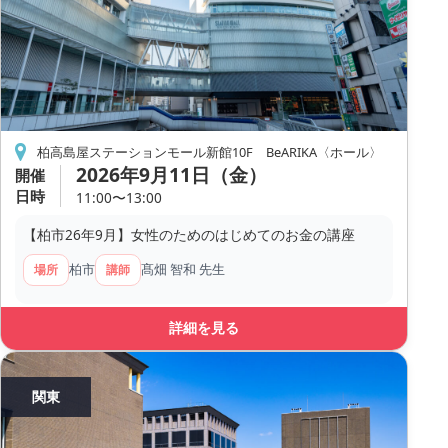
柏高島屋ステーションモール新館10F BeARIKA〈ホール〉
2026年9月11日（金）
開催
日時
11:00〜13:00
【柏市26年9月】女性のためのはじめてのお金の講座
柏市
髙畑 智和 先生
場所
講師
詳細を見る
関東