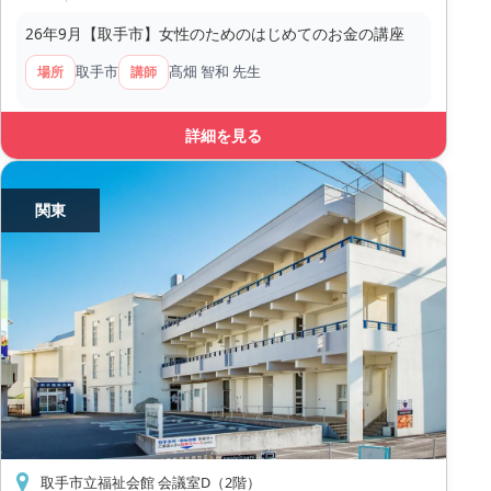
26年9月【取手市】女性のためのはじめてのお金の講座
取手市
髙畑 智和 先生
場所
講師
詳細を見る
関東
取手市立福祉会館 会議室D（2階）