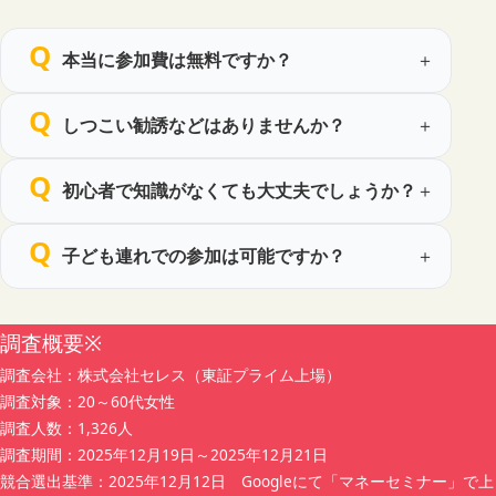
3. 取得する個人情報の種類
当社は、主として次の情報を取得します。
本当に参加費は無料ですか？
（1）セミナー申込時にご提供いただく情報
お名前
性別
しつこい勧誘などはありませんか？
電話番号
メールアドレス
初心者で知識がなくても大丈夫でしょうか？
年代
職業
お住いの都道府県
子ども連れでの参加は可能ですか？
同伴者情報（お名前・年代・性別・申込者との続柄）
（2）上記のほか、セミナー運営に必要な範囲でお客様か
ら任意にご提供いただく情報
調査概要※
調査会社：株式会社セレス（東証プライム上場）
4. 個人情報の取得方法
調査対象：20～60代女性
当社は、主として当社が運営するウェブサイト等に設置す
調査人数：1,326人
る予約フォームを通じて、適正かつ公正な手段により個人
調査期間：2025年12月19日～2025年12月21日
情報を取得します。
競合選出基準：2025年12月12日 Googleにて「マネーセミナー」で上