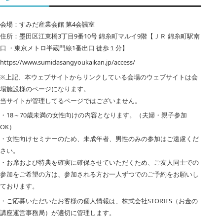
会場：すみだ産業会館 第4会議室
住所：墨田区江東橋3丁目9番10号 錦糸町マルイ9階【ＪＲ 錦糸町駅南
口 ・東京メトロ半蔵門線1番出口 徒歩１分】
https://www.sumidasangyoukaikan.jp/access/
※上記、本ウェブサイトからリンクしている会場のウェブサイトは会
場施設様のページになります。
当サイトが管理してるページではございません。
・18～70歳未満の女性向けの内容となります。（夫婦・親子参加
OK）
・女性向けセミナーのため、未成年者、男性のみの参加はご遠慮くだ
さい。
・お席および特典を確実に確保させていただくため、ご友人同士での
参加をご希望の方は、参加される方お一人ずつでのご予約をお願いし
ております。
・ご応募いただいたお客様の個人情報は、株式会社STORIES（お金の
講座運営事務局）が適切に管理します。