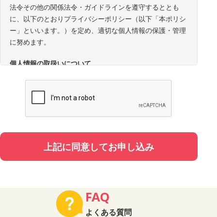
法令その他の関係法令・ガイドラインを遵守するととも
に、以下のとおりプライバシーポリシー（以下「本ポリシ
ー」といいます。）を定め、適切な個人情報の保護・管理
に努めます。
個人情報の取扱いについて
1. 事業者の名称・所在地・代表者
事業者名：株式会社STORIES
所在地：東京都中央区銀座8丁目17番5号
代表者：代表取締役 陣内 亨
2. 個人情報の定義
上記に同意してお申し込み
本ポリシーにおいて「個人情報」とは、氏名、性別、電話
番号、メールアドレス、年代、職業、お住いの都道府県、
同伴者情報（お名前・年代・性別・申込者との続柄）その
他特定の個人を識別できる情報、及び他の情報と照合する
FAQ
ことにより特定の個人を識別できる情報をいいます。
よくある質問