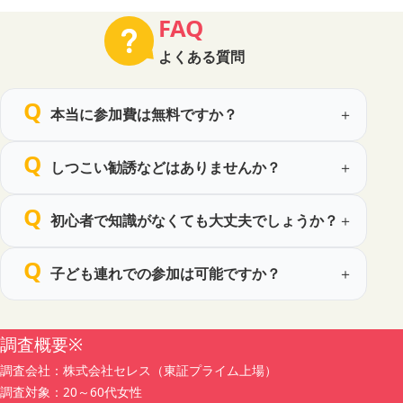
他特定の個人を識別できる情報、及び他の情報と照合する
FAQ
ことにより特定の個人を識別できる情報をいいます。
よくある質問
3. 取得する個人情報の種類
当社は、主として次の情報を取得します。
本当に参加費は無料ですか？
（1）セミナー申込時にご提供いただく情報
お名前
性別
しつこい勧誘などはありませんか？
電話番号
メールアドレス
初心者で知識がなくても大丈夫でしょうか？
年代
職業
お住いの都道府県
子ども連れでの参加は可能ですか？
同伴者情報（お名前・年代・性別・申込者との続柄）
（2）上記のほか、セミナー運営に必要な範囲でお客様か
ら任意にご提供いただく情報
調査概要※
調査会社：株式会社セレス（東証プライム上場）
4. 個人情報の取得方法
調査対象：20～60代女性
当社は、主として当社が運営するウェブサイト等に設置す