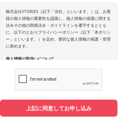
株式会社STORIES（以下「当社」といいます。）は、お客
様の個人情報の重要性を認識し、個人情報の保護に関する
法令その他の関係法令・ガイドラインを遵守するととも
に、以下のとおりプライバシーポリシー（以下「本ポリシ
ー」といいます。）を定め、適切な個人情報の保護・管理
に努めます。
個人情報の取扱いについて
1. 事業者の名称・所在地・代表者
事業者名：株式会社STORIES
所在地：東京都中央区銀座8丁目17番5号
代表者：代表取締役 陣内 亨
2. 個人情報の定義
上記に同意してお申し込み
本ポリシーにおいて「個人情報」とは、氏名、性別、電話
番号、メールアドレス、年代、職業、お住いの都道府県、
同伴者情報（お名前・年代・性別・申込者との続柄）その