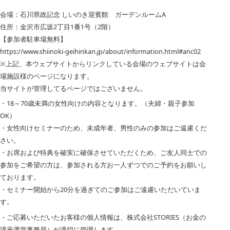
会場：石川県政記念 しいのき迎賓館 ガーデンルームA
住所：金沢市広坂2丁目1番1号（2階）
【参加者駐車場無料】
https://www.shiinoki-geihinkan.jp/about/information.html#anc02
※上記、本ウェブサイトからリンクしている会場のウェブサイトは会
場施設様のページになります。
当サイトが管理してるページではございません。
・18～70歳未満の女性向けの内容となります。（夫婦・親子参加
OK）
・女性向けセミナーのため、未成年者、男性のみの参加はご遠慮くだ
さい。
・お席および特典を確実に確保させていただくため、ご友人同士での
参加をご希望の方は、参加される方お一人ずつでのご予約をお願いし
ております。
・セミナー開始から20分を過ぎてのご参加はご遠慮いただいていま
す。
・ご応募いただいたお客様の個人情報は、株式会社STORIES（お金の
講座運営事務局）が適切に管理します。