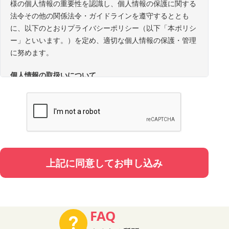
様の個人情報の重要性を認識し、個人情報の保護に関する
法令その他の関係法令・ガイドラインを遵守するととも
に、以下のとおりプライバシーポリシー（以下「本ポリシ
ー」といいます。）を定め、適切な個人情報の保護・管理
に努めます。
個人情報の取扱いについて
1. 事業者の名称・所在地・代表者
事業者名：株式会社STORIES
所在地：東京都中央区銀座8丁目17番5号
代表者：代表取締役 陣内 亨
2. 個人情報の定義
上記に同意してお申し込み
本ポリシーにおいて「個人情報」とは、氏名、性別、電話
番号、メールアドレス、年代、職業、お住いの都道府県、
同伴者情報（お名前・年代・性別・申込者との続柄）その
他特定の個人を識別できる情報、及び他の情報と照合する
FAQ
ことにより特定の個人を識別できる情報をいいます。