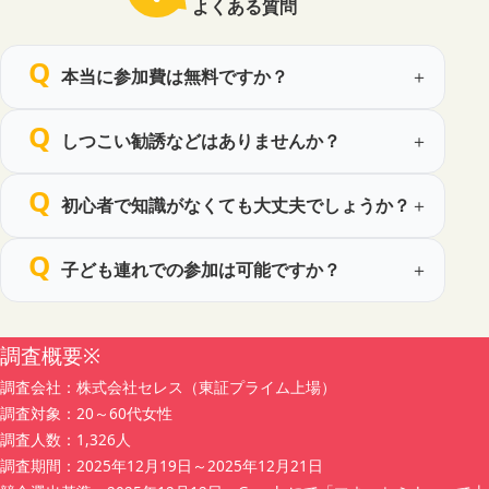
よくある質問
3. 取得する個人情報の種類
当社は、主として次の情報を取得します。
本当に参加費は無料ですか？
（1）セミナー申込時にご提供いただく情報
お名前
性別
しつこい勧誘などはありませんか？
電話番号
メールアドレス
初心者で知識がなくても大丈夫でしょうか？
年代
職業
お住いの都道府県
子ども連れでの参加は可能ですか？
同伴者情報（お名前・年代・性別・申込者との続柄）
（2）上記のほか、セミナー運営に必要な範囲でお客様か
ら任意にご提供いただく情報
調査概要※
調査会社：株式会社セレス（東証プライム上場）
4. 個人情報の取得方法
調査対象：20～60代女性
当社は、主として当社が運営するウェブサイト等に設置す
調査人数：1,326人
る予約フォームを通じて、適正かつ公正な手段により個人
調査期間：2025年12月19日～2025年12月21日
情報を取得します。